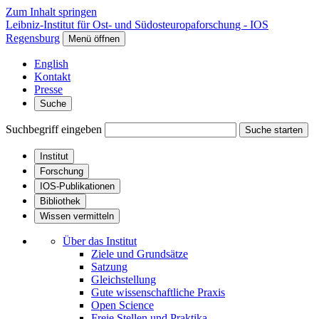
Zum Inhalt springen
Leibniz-Institut für Ost- und Südosteuropaforschung - IOS
Regensburg
Menü öffnen
English
Kontakt
Presse
Suche
Suchbegriff eingeben
Suche starten
Institut
Forschung
IOS-Publikationen
Bibliothek
Wissen vermitteln
Über das Institut
Ziele und Grundsätze
Satzung
Gleichstellung
Gute wissenschaftliche Praxis
Open Science
Freie Stellen und Praktika