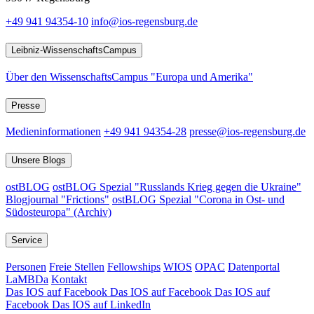
+49 941 94354-10
info@ios-regensburg.de
Leibniz-WissenschaftsCampus
Über den WissenschaftsCampus "Europa und Amerika"
Presse
Medieninformationen
+49 941 94354-28
presse@ios-regensburg.de
Unsere Blogs
ostBLOG
ostBLOG Spezial "Russlands Krieg gegen die Ukraine"
Blogjournal "Frictions"
ostBLOG Spezial "Corona in Ost- und
Südosteuropa" (Archiv)
Service
Personen
Freie Stellen
Fellowships
WIOS
OPAC
Datenportal
LaMBDa
Kontakt
Das IOS auf Facebook
Das IOS auf Facebook
Das IOS auf
Facebook
Das IOS auf LinkedIn