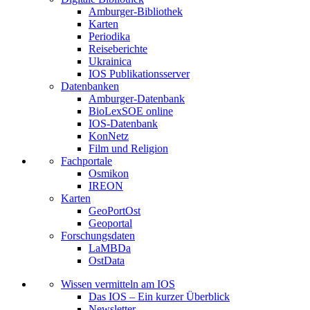
Amburger-Bibliothek
Karten
Periodika
Reiseberichte
Ukrainica
IOS Publikationsserver
Datenbanken
Amburger-Datenbank
BioLexSOE online
IOS-Datenbank
KonNetz
Film und Religion
Fachportale
Osmikon
IREON
Karten
GeoPortOst
Geoportal
Forschungsdaten
LaMBDa
OstData
Wissen vermitteln am IOS
Das IOS – Ein kurzer Überblick
Newsletter