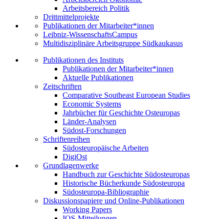
Arbeitsbereich Politik
Drittmittelprojekte
Publikationen der Mitarbeiter*innen
Leibniz-WissenschaftsCampus
Multidisziplinäre Arbeitsgruppe Südkaukasus
Publikationen des Instituts
Publikationen der Mitarbeiter*innen
Aktuelle Publikationen
Zeitschriften
Comparative Southeast European Studies
Economic Systems
Jahrbücher für Geschichte Osteuropas
Länder-Analysen
Südost-Forschungen
Schriftenreihen
Südosteuropäische Arbeiten
DigiOst
Grundlagenwerke
Handbuch zur Geschichte Südosteuropas
Historische Bücherkunde Südosteuropa
Südosteuropa-Bibliographie
Diskussionspapiere und Online-Publikationen
Working Papers
IOS-Mitteilungen