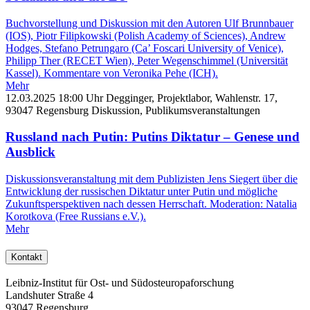
Buchvorstellung und Diskussion mit den Autoren Ulf Brunnbauer
(IOS), Piotr Filipkowski (Polish Academy of Sciences), Andrew
Hodges, Stefano Petrungaro (Ca’ Foscari University of Venice),
Philipp Ther (RECET Wien), Peter Wegenschimmel (Universität
Kassel). Kommentare von Veronika Pehe (ICH).
Mehr
12.03.2025
18:00 Uhr
Degginger, Projektlabor, Wahlenstr. 17,
93047 Regensburg
Diskussion,
Publikumsveranstaltungen
Russland nach Putin: Putins Diktatur – Genese und
Ausblick
Diskussionsveranstaltung mit dem Publizisten Jens Siegert über die
Entwicklung der russischen Diktatur unter Putin und mögliche
Zukunftsperspektiven nach dessen Herrschaft. Moderation: Natalia
Korotkova (Free Russians e.V.).
Mehr
Kontakt
Leibniz-Institut für Ost- und Südosteuropaforschung
Landshuter Straße 4
93047 Regensburg