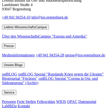
Leibniz-Institut für Ost- und Südosteuropaforschung
Landshuter Straße 4
93047 Regensburg
+49 941 94354-10
info@ios-regensburg.de
Leibniz-WissenschaftsCampus
Über den WissenschaftsCampus "Europa und Amerika"
Presse
Medieninformationen
+49 941 94354-28
presse@ios-regensburg.de
Unsere Blogs
ostBLOG
ostBLOG Spezial "Russlands Krieg gegen die Ukraine"
Blogjournal "Frictions"
ostBLOG Spezial "Corona in Ost- und
Südosteuropa" (Archiv)
Service
Personen
Freie Stellen
Fellowships
WIOS
OPAC
Datenportal
LaMBDa
Kontakt