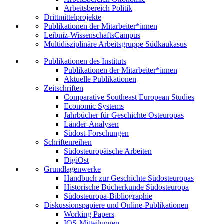
Arbeitsbereich Politik
Drittmittelprojekte
Publikationen der Mitarbeiter*innen
Leibniz-WissenschaftsCampus
Multidisziplinäre Arbeitsgruppe Südkaukasus
Publikationen des Instituts
Publikationen der Mitarbeiter*innen
Aktuelle Publikationen
Zeitschriften
Comparative Southeast European Studies
Economic Systems
Jahrbücher für Geschichte Osteuropas
Länder-Analysen
Südost-Forschungen
Schriftenreihen
Südosteuropäische Arbeiten
DigiOst
Grundlagenwerke
Handbuch zur Geschichte Südosteuropas
Historische Bücherkunde Südosteuropa
Südosteuropa-Bibliographie
Diskussionspapiere und Online-Publikationen
Working Papers
IOS-Mitteilungen