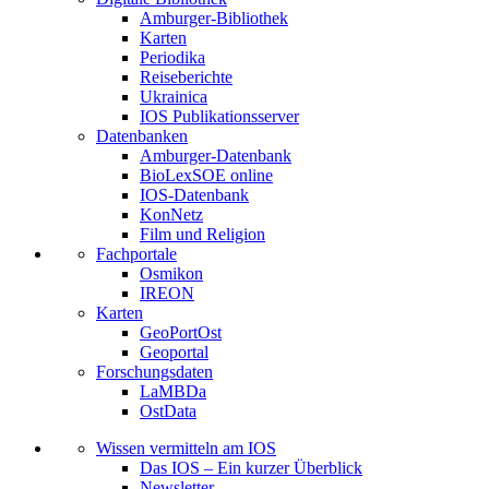
Amburger-Bibliothek
Karten
Periodika
Reiseberichte
Ukrainica
IOS Publikationsserver
Datenbanken
Amburger-Datenbank
BioLexSOE online
IOS-Datenbank
KonNetz
Film und Religion
Fachportale
Osmikon
IREON
Karten
GeoPortOst
Geoportal
Forschungsdaten
LaMBDa
OstData
Wissen vermitteln am IOS
Das IOS – Ein kurzer Überblick
Newsletter