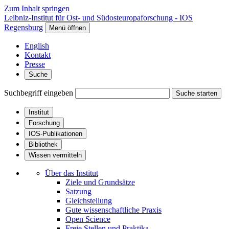
Zum Inhalt springen
Leibniz-Institut für Ost- und Südosteuropaforschung - IOS
Regensburg
Menü öffnen
English
Kontakt
Presse
Suche
Suchbegriff eingeben
Suche starten
Institut
Forschung
IOS-Publikationen
Bibliothek
Wissen vermitteln
Über das Institut
Ziele und Grundsätze
Satzung
Gleichstellung
Gute wissenschaftliche Praxis
Open Science
Freie Stellen und Praktika