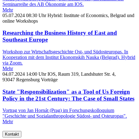
Seminarreihe des AB Ökonomie am IOS.
Mehr
05.07.2024
08:30 Uhr
Hybrid: Institute of Economics, Belgrad und
online
Workshops
Researching the Business History of East and
Southeast Europe
Workshop zur Wirtschaftsgeschichte Ost- und Südosteuropas. In
Kooperation mit dem Institut Ekonomskih Nauka (Belgrad). Hybrid
via Zoom.
Mehr
04.07.2024
14:00 Uhr
IOS, Raum 319, Landshuter Str. 4,
93047 Regensburg
Vorträge
State "Responsibilization" as a Tool of Us Foreign
Policy in the 21st Century: The Case of Small States
Vortrag von Jan Hornát (Prag) im Forschungskolloquium
"Geschichte und Sozialanthropologie Südost‐ und Osteuropas".
Mehr
Kontakt