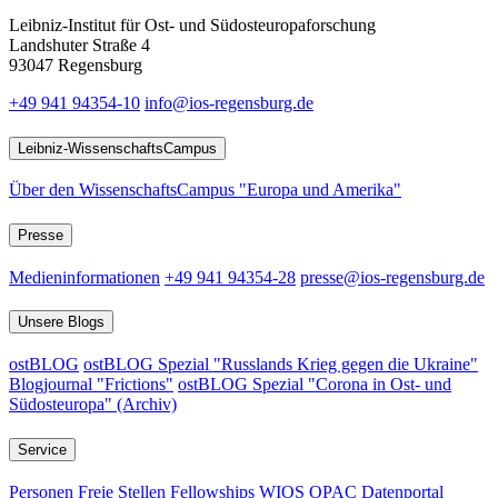
Leibniz-Institut für Ost- und Südosteuropaforschung
Landshuter Straße 4
93047 Regensburg
+49 941 94354-10
info@ios-regensburg.de
Leibniz-WissenschaftsCampus
Über den WissenschaftsCampus "Europa und Amerika"
Presse
Medieninformationen
+49 941 94354-28
presse@ios-regensburg.de
Unsere Blogs
ostBLOG
ostBLOG Spezial "Russlands Krieg gegen die Ukraine"
Blogjournal "Frictions"
ostBLOG Spezial "Corona in Ost- und
Südosteuropa" (Archiv)
Service
Personen
Freie Stellen
Fellowships
WIOS
OPAC
Datenportal