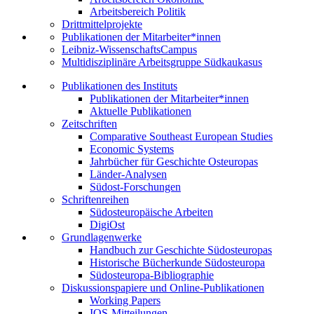
Arbeitsbereich Politik
Drittmittelprojekte
Publikationen der Mitarbeiter*innen
Leibniz-WissenschaftsCampus
Multidisziplinäre Arbeitsgruppe Südkaukasus
Publikationen des Instituts
Publikationen der Mitarbeiter*innen
Aktuelle Publikationen
Zeitschriften
Comparative Southeast European Studies
Economic Systems
Jahrbücher für Geschichte Osteuropas
Länder-Analysen
Südost-Forschungen
Schriftenreihen
Südosteuropäische Arbeiten
DigiOst
Grundlagenwerke
Handbuch zur Geschichte Südosteuropas
Historische Bücherkunde Südosteuropa
Südosteuropa-Bibliographie
Diskussionspapiere und Online-Publikationen
Working Papers
IOS-Mitteilungen