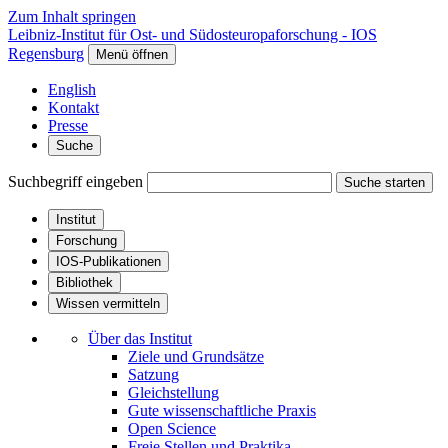
Zum Inhalt springen
Leibniz-Institut für Ost- und Südosteuropaforschung - IOS
Regensburg
Menü öffnen
English
Kontakt
Presse
Suche
Suchbegriff eingeben
Suche starten
Institut
Forschung
IOS-Publikationen
Bibliothek
Wissen vermitteln
Über das Institut
Ziele und Grundsätze
Satzung
Gleichstellung
Gute wissenschaftliche Praxis
Open Science
Freie Stellen und Praktika