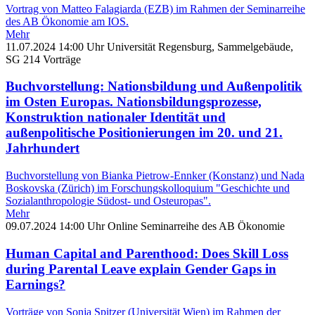
Vortrag von Matteo Falagiarda (EZB) im Rahmen der Seminarreihe
des AB Ökonomie am IOS.
Mehr
11.07.2024
14:00 Uhr
Universität Regensburg, Sammelgebäude,
SG 214
Vorträge
Buchvorstellung: Nationsbildung und Außenpolitik
im Osten Europas. Nationsbildungsprozesse,
Konstruktion nationaler Identität und
außenpolitische Positionierungen im 20. und 21.
Jahrhundert
Buchvorstellung von Bianka Pietrow-Ennker (Konstanz) und Nada
Boskovska (Zürich) im Forschungskolloquium "Geschichte und
Sozialanthropologie Südost‐ und Osteuropas".
Mehr
09.07.2024
14:00 Uhr
Online
Seminarreihe des AB Ökonomie
Human Capital and Parenthood: Does Skill Loss
during Parental Leave explain Gender Gaps in
Earnings?
Vorträge von Sonja Spitzer (Universität Wien) im Rahmen der