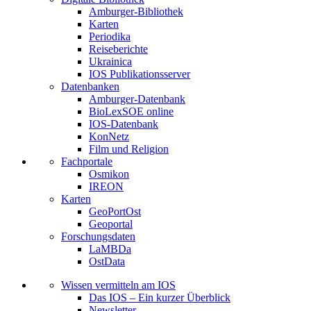
Amburger-Bibliothek
Karten
Periodika
Reiseberichte
Ukrainica
IOS Publikationsserver
Datenbanken
Amburger-Datenbank
BioLexSOE online
IOS-Datenbank
KonNetz
Film und Religion
Fachportale
Osmikon
IREON
Karten
GeoPortOst
Geoportal
Forschungsdaten
LaMBDa
OstData
Wissen vermitteln am IOS
Das IOS – Ein kurzer Überblick
Newsletter