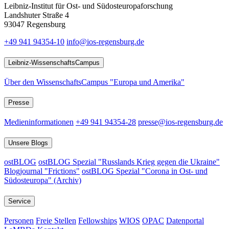
Leibniz-Institut für Ost- und Südosteuropaforschung
Landshuter Straße 4
93047 Regensburg
+49 941 94354-10
info@ios-regensburg.de
Leibniz-WissenschaftsCampus
Über den WissenschaftsCampus "Europa und Amerika"
Presse
Medieninformationen
+49 941 94354-28
presse@ios-regensburg.de
Unsere Blogs
ostBLOG
ostBLOG Spezial "Russlands Krieg gegen die Ukraine"
Blogjournal "Frictions"
ostBLOG Spezial "Corona in Ost- und
Südosteuropa" (Archiv)
Service
Personen
Freie Stellen
Fellowships
WIOS
OPAC
Datenportal