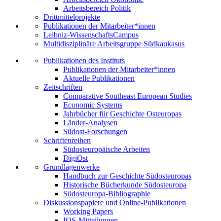
Arbeitsbereich Politik
Drittmittelprojekte
Publikationen der Mitarbeiter*innen
Leibniz-WissenschaftsCampus
Multidisziplinäre Arbeitsgruppe Südkaukasus
Publikationen des Instituts
Publikationen der Mitarbeiter*innen
Aktuelle Publikationen
Zeitschriften
Comparative Southeast European Studies
Economic Systems
Jahrbücher für Geschichte Osteuropas
Länder-Analysen
Südost-Forschungen
Schriftenreihen
Südosteuropäische Arbeiten
DigiOst
Grundlagenwerke
Handbuch zur Geschichte Südosteuropas
Historische Bücherkunde Südosteuropa
Südosteuropa-Bibliographie
Diskussionspapiere und Online-Publikationen
Working Papers
IOS-Mitteilungen