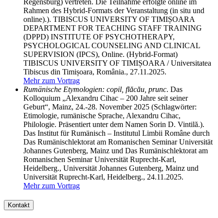
Regensburg) vertreten. Die Teilnahme erfolgte online im
Rahmen des Hybrid-Formats der Veranstaltung (in situ und
online).). TIBISCUS UNIVERSITY OF TIMIȘOARA
DEPARTMENT FOR TEACHING STAFF TRAINING
(DPPD) INSTITUTE OF PSYCHOTHERAPY,
PSYCHOLOGICAL COUNSELING AND CLINICAL
SUPERVISION (IPCS), Online. (Hybrid-Format)
TIBISCUS UNIVERSITY OF TIMIȘOARA / Universitatea
Tibiscus din Timișoara, România., 27.11.2025.
Mehr zum Vortrag
Rumänische Etymologien: copil, flăcău, prunc
. Das
Kolloquium „Alexandru Cihac – 200 Jahre seit seiner
Geburt“, Mainz, 24.-28. November 2025 (Schlagwörter:
Etimologie, rumänische Sprache, Alexandru Cihac,
Philologie. Präsentiert unter dem Namen Sorin D. Vintilă.).
Das Institut für Rumänisch – Institutul Limbii Române durch
Das Rumänischlektorat am Romanischen Seminar Universität
Johannes Gutenberg, Mainz und Das Rumänischlektorat am
Romanischen Seminar Universität Ruprecht-Karl,
Heidelberg., Universität Johannes Gutenberg, Mainz und
Universität Ruprecht-Karl, Heidelberg., 24.11.2025.
Mehr zum Vortrag
Kontakt