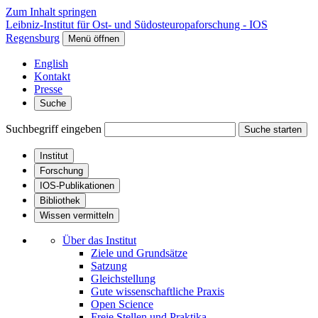
Zum Inhalt springen
Leibniz-Institut für Ost- und Südosteuropaforschung - IOS
Regensburg
Menü öffnen
English
Kontakt
Presse
Suche
Suchbegriff eingeben
Suche starten
Institut
Forschung
IOS-Publikationen
Bibliothek
Wissen vermitteln
Über das Institut
Ziele und Grundsätze
Satzung
Gleichstellung
Gute wissenschaftliche Praxis
Open Science
Freie Stellen und Praktika