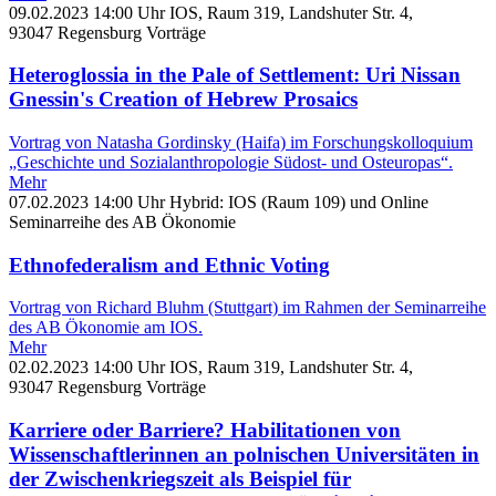
09.02.2023
14:00 Uhr
IOS, Raum 319, Landshuter Str. 4,
93047 Regensburg
Vorträge
Heteroglossia in the Pale of Settlement: Uri Nissan
Gnessin's Creation of Hebrew Prosaics
Vortrag von Natasha Gordinsky (Haifa) im Forschungskolloquium
„Geschichte und Sozialanthropologie Südost‐ und Osteuropas“.
Mehr
07.02.2023
14:00 Uhr
Hybrid: IOS (Raum 109) und Online
Seminarreihe des AB Ökonomie
Ethnofederalism and Ethnic Voting
Vortrag von Richard Bluhm (Stuttgart) im Rahmen der Seminarreihe
des AB Ökonomie am IOS.
Mehr
02.02.2023
14:00 Uhr
IOS, Raum 319, Landshuter Str. 4,
93047 Regensburg
Vorträge
Karriere oder Barriere? Habilitationen von
Wissenschaftlerinnen an polnischen Universitäten in
der Zwischenkriegszeit als Beispiel für