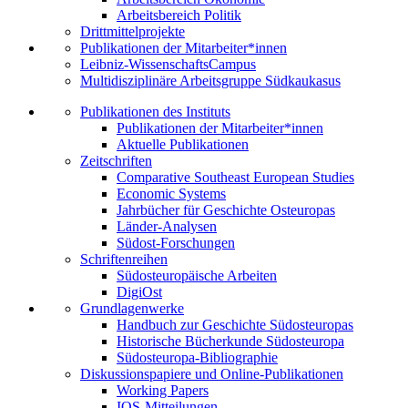
Arbeitsbereich Politik
Drittmittelprojekte
Publikationen der Mitarbeiter*innen
Leibniz-WissenschaftsCampus
Multidisziplinäre Arbeitsgruppe Südkaukasus
Publikationen des Instituts
Publikationen der Mitarbeiter*innen
Aktuelle Publikationen
Zeitschriften
Comparative Southeast European Studies
Economic Systems
Jahrbücher für Geschichte Osteuropas
Länder-Analysen
Südost-Forschungen
Schriftenreihen
Südosteuropäische Arbeiten
DigiOst
Grundlagenwerke
Handbuch zur Geschichte Südosteuropas
Historische Bücherkunde Südosteuropa
Südosteuropa-Bibliographie
Diskussionspapiere und Online-Publikationen
Working Papers
IOS-Mitteilungen