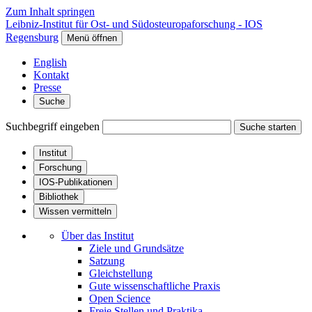
Zum Inhalt springen
Leibniz-Institut für Ost- und Südosteuropaforschung - IOS
Regensburg
Menü öffnen
English
Kontakt
Presse
Suche
Suchbegriff eingeben
Suche starten
Institut
Forschung
IOS-Publikationen
Bibliothek
Wissen vermitteln
Über das Institut
Ziele und Grundsätze
Satzung
Gleichstellung
Gute wissenschaftliche Praxis
Open Science
Freie Stellen und Praktika