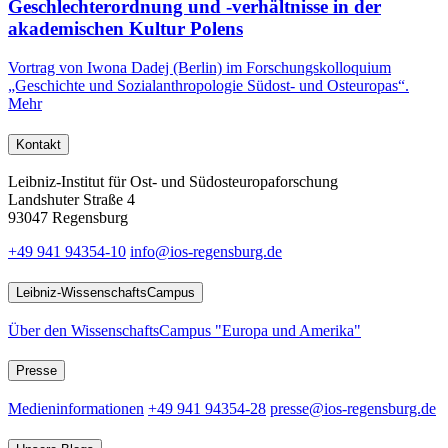
Geschlechterordnung und -verhältnisse in der
akademischen Kultur Polens
Vortrag von Iwona Dadej (Berlin) im Forschungskolloquium
„Geschichte und Sozialanthropologie Südost‐ und Osteuropas“.
Mehr
Kontakt
Leibniz-Institut für Ost- und Südosteuropaforschung
Landshuter Straße 4
93047 Regensburg
+49 941 94354-10
info@ios-regensburg.de
Leibniz-WissenschaftsCampus
Über den WissenschaftsCampus "Europa und Amerika"
Presse
Medieninformationen
+49 941 94354-28
presse@ios-regensburg.de