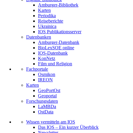
Amburger-Bibliothek
Karten
Periodika
Reiseberichte
Ukrainica
IOS Publikationsserver
Datenbanken
Amburger-Datenbank
BioLexSOE online
IOS-Datenbank
KonNetz
Film und Religion
Fachportale
Osmikon
IREON
Karten
GeoPortOst
Geoportal
Forschungsdaten
LaMBDa
OstData
Wissen vermitteln am IOS
Das IOS – Ein kurzer Überblick
Newsletter