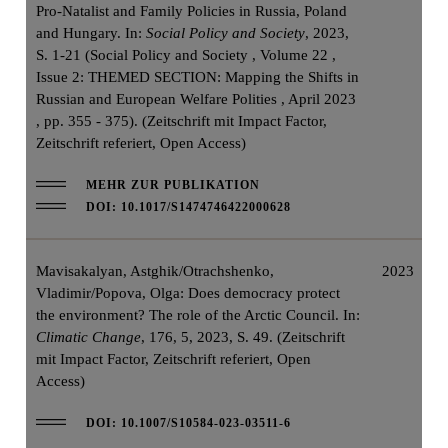
Pro-Natalist and Family Policies in Russia, Poland
and Hungary. In:
Social Policy and Society
, 2023,
S. 1-21 (Social Policy and Society , Volume 22 ,
Issue 2: THEMED SECTION: Mapping the Shifts in
Russian and European Welfare Polities , April 2023
, pp. 355 - 375). (Zeitschrift mit Impact Factor,
Zeitschrift referiert, Open Access)
MEHR ZUR PUBLIKATION
DOI: 10.1017/S1474746422000628
Mavisakalyan, Astghik/Otrachshenko,
2023
Vladimir/Popova, Olga: Does democracy protect
the environment? The role of the Arctic Council. In:
Climatic Change
, 176, 5, 2023, S. 49. (Zeitschrift
mit Impact Factor, Zeitschrift referiert, Open
Access)
DOI: 10.1007/S10584-023-03511-6