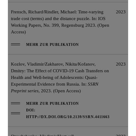
Frensch, Richard/Rindler, Michael: Time-varying
2023
trade cost (terms) and the distance puzzle. In: IOS
Working Papers, No. 399, Regensburg 2023. (Open
Access)
MEHR ZUR PUBLIKATION
Kozlov, Vladimir/Zakharov, Nikita/Kofanov,
2023
Dmitry: The Effect of COVID-19 Cash Transfers on
Health and Well-being of Adolescents: Quasi-
Experimental Evidence from Russia. In:
SSRN
Preprint series
, 2023. (Open Access)
MEHR ZUR PUBLIKATION
DOI:
HTTP://DX.DOI.ORG/10.2139/SSRN.4411663