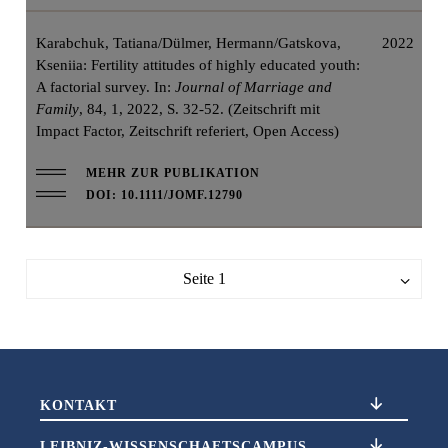
Karabchuk, Tatiana/Dülmer, Hermann/Gatskova,
2022
Kseniia: Fertility attitudes of highly educated youth:
A factorial survey. In:
Journal of Marriage and
Family
, 84, 1, 2022, S. 32-52. (Zeitschrift mit
Impact Factor, Zeitschrift referiert, Open Access)
MEHR ZUR PUBLIKATION
DOI: 10.1111/JOMF.12790
Seite 1
KONTAKT
LEIBNIZ-WISSENSCHAFTSCAMPUS