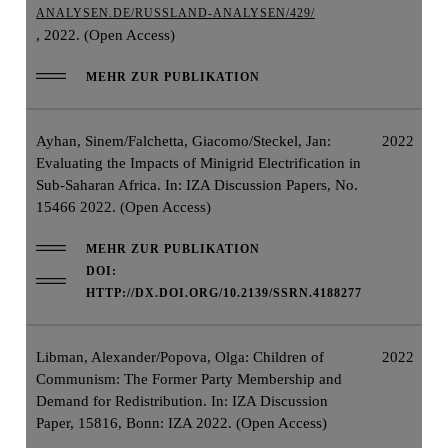
ANALYSEN.DE/RUSSLAND-ANALYSEN/429/
, 2022. (Open Access)
MEHR ZUR PUBLIKATION
Ayhan, Sinem/Falchetta, Giacomo/Steckel, Jan:
2022
Evaluating the Impacts of Minigrid Electrification in
Sub-Saharan Africa. In: IZA Discussion Papers, No.
15466 2022. (Open Access)
MEHR ZUR PUBLIKATION
DOI:
HTTP://DX.DOI.ORG/10.2139/SSRN.4188277
Libman, Alexander/Popova, Olga: Children of
2022
Communism: The Former Party Membership and
Demand for Redistribution. In: IZA Discussion
Paper, 15816, Bonn: IZA 2022. (Open Access)