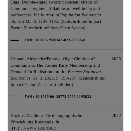
Olga: Double-edged sword: persistent effects of
Communist regime affiliations on well-being and
preferences. In:
Journal of Population Economics
,
36, 3, 2023, S. 1139-1185. (Zeitschrift mit Impact
Factor, Zeitschrift referiert, Open Access)
DOI: 10.1007/S00148-022-00930-0
Libman, Alexander/Popova, Olga: Children of
2023
Communism: The Former Party Membership and
Demand for Redistribution. In:
Eastern European
Economics
, 61, 3, 2023, S. 199-237. (Zeitschrift mit
Impact Factor, Zeitschrift referiert)
DOI: 10.1080/00128775.2023.2195833
Kozlov, Vladimir: Die demographische
2022
Entwicklung Russlands. In:
HTTPS://WWW.LAENDER-