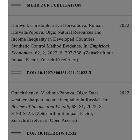
MEHR ZUR PUBLIKATION
Hartwell, Christopher/Eva Horvathova, Roman
2022
Horvath/Popova, Olga: Natural Resources and
Income Inequality in Developed Countries:
Synthetic Control Method Evidence. In:
Empirical
Economics
, 62, 2, 2022, S. 297-338. (Zeitschrift mit
Impact Factor, Zeitschrift referiert)
DOI: 10.1007/S00181-021-02023-5
Otrachshenko, Vladimir/Popova, Olga: Does
2022
weather sharpen income inequality in Russia?. In:
Review of Income and Wealth
, 68, S1, 2022, S.
S193-S223. (Zeitschrift mit Impact Factor,
Zeitschrift referiert, Open Access)
DOI: 10.1111/ROIW.12532