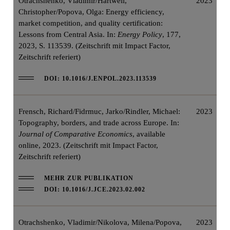
Otrachshenko, Vladimir/Hartwell,
2023
Christopher/Popova, Olga: Energy efficiency,
market competition, and quality certification:
Lessons from Central Asia. In:
Energy Policy
, 177,
2023, S. 113539. (Zeitschrift mit Impact Factor,
Zeitschrift referiert)
DOI: 10.1016/J.ENPOL.2023.113539
Frensch, Richard/Fidrmuc, Jarko/Rindler, Michael:
2023
Topography, borders, and trade across Europe. In:
Journal of Comparative Economics
, available
online, 2023. (Zeitschrift mit Impact Factor,
Zeitschrift referiert)
MEHR ZUR PUBLIKATION
DOI: 10.1016/J.JCE.2023.02.002
Otrachshenko, Vladimir/Nikolova, Milena/Popova,
2023