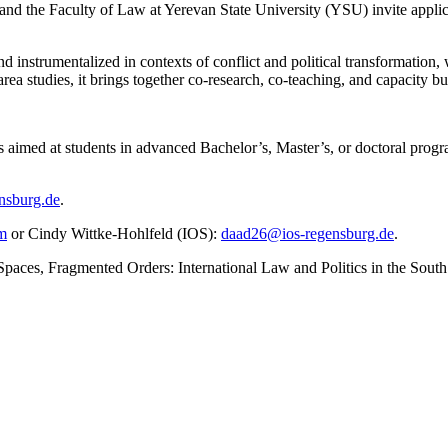
 and the Faculty of Law at Yerevan State University (YSU) invite appli
and instrumentalized in contexts of conflict and political transformatio
 area studies, it brings together co-research, co-teaching, and capacit
is aimed at students in advanced Bachelor’s, Master’s, or doctoral progra
nsburg.de
.
m
or Cindy Wittke-Hohlfeld (IOS):
daad26@ios-regensburg.de
.
aces, Fragmented Orders: International Law and Politics in the South 