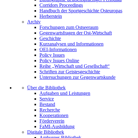
Corridors Proceedings
Handbuch der Sportgeschichte Osteuropas
Herberstein
Archiv
Forschungen zum Ostseeraum
Gegenwartsfragen der Ost-Wirtschaft
Geschichte
Kurzanalysen und Informationen
OEI-Informationen
Policy Issues
Policy Issues Online
Reihe „Wirtschaft und Gesellschaft“
Schriften zur Geistesgeschichte
Untersuchungen zur Gegenwartskunde
Über die Bibliothek
Aufgaben und Leistungen
Service
Bestand
Recherche
Kooperationen
Förderverein
FaMI-Ausbildung
Digitale Bibliothek
Amburger-Bibliothek