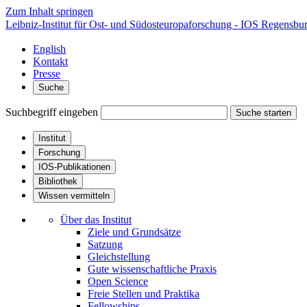
Zum Inhalt springen
Leibniz-Institut für Ost- und Südosteuropaforschung - IOS Regensbu
English
Kontakt
Presse
Suche
Suchbegriff eingeben
Suche starten
Institut
Forschung
IOS-Publikationen
Bibliothek
Wissen vermitteln
Über das Institut
Ziele und Grundsätze
Satzung
Gleichstellung
Gute wissenschaftliche Praxis
Open Science
Freie Stellen und Praktika
Fellowships