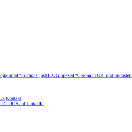
ogjournal "Frictions"
ostBLOG Spezial "Corona in Ost- und Südosteu
BDa
Kontakt
k
Das IOS auf LinkedIn