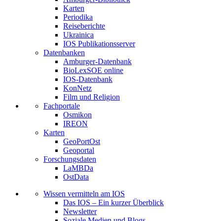
Karten
Periodika
Reiseberichte
Ukrainica
IOS Publikationsserver
Datenbanken
Amburger-Datenbank
BioLexSOE online
IOS-Datenbank
KonNetz
Film und Religion
Fachportale
Osmikon
IREON
Karten
GeoPortOst
Geoportal
Forschungsdaten
LaMBDa
OstData
Wissen vermitteln am IOS
Das IOS – Ein kurzer Überblick
Newsletter
Soziale Medien und Blogs