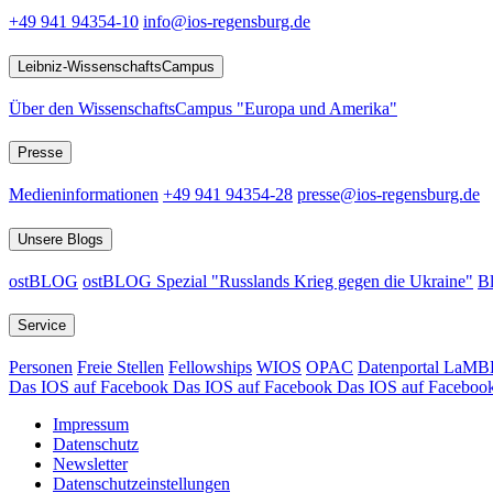
+49 941 94354-10
info@ios-regensburg.de
Leibniz-WissenschaftsCampus
Über den WissenschaftsCampus "Europa und Amerika"
Presse
Medieninformationen
+49 941 94354-28
presse@ios-regensburg.de
Unsere Blogs
ostBLOG
ostBLOG Spezial "Russlands Krieg gegen die Ukraine"
Bl
Service
Personen
Freie Stellen
Fellowships
WIOS
OPAC
Datenportal LaM
Das IOS auf Facebook
Das IOS auf Facebook
Das IOS auf Faceboo
Impressum
Datenschutz
Newsletter
Datenschutzeinstellungen