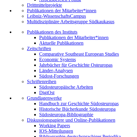
Drittmittelprojekte
Publikationen der Mitarbeiter*innen
Leibniz-WissenschaftsCampus
Multidisziplinäre Arbeitsgruppe Südkaukasus
Publikationen des Instituts
Publikationen der Mitarbeiter*innen
Aktuelle Publikationen
Zeitschriften
Comparative Southeast European Studies
Economic Systems
Jahrbücher für Geschichte Osteuropas
Länder-Analysen
Südost-Forschungen
Schriftenreihen
Südosteuropäische Arbeiten
DigiOst
Grundlagenwerke
Handbuch zur Geschichte Südosteuropas
Historische Bücherkunde Südosteuropa
Südosteuropa-Bibliographie
Diskussionspapiere und Online-Publikationen
Working Papers
IOS-Mitteilungen
Bibliographie deutschsprachiger Periodika