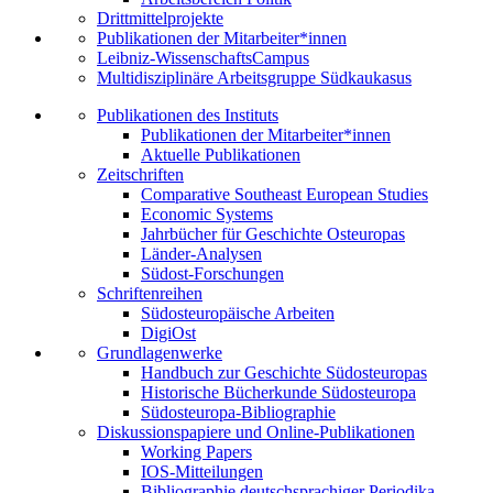
Drittmittelprojekte
Publikationen der Mitarbeiter*innen
Leibniz-WissenschaftsCampus
Multidisziplinäre Arbeitsgruppe Südkaukasus
Publikationen des Instituts
Publikationen der Mitarbeiter*innen
Aktuelle Publikationen
Zeitschriften
Comparative Southeast European Studies
Economic Systems
Jahrbücher für Geschichte Osteuropas
Länder-Analysen
Südost-Forschungen
Schriftenreihen
Südosteuropäische Arbeiten
DigiOst
Grundlagenwerke
Handbuch zur Geschichte Südosteuropas
Historische Bücherkunde Südosteuropa
Südosteuropa-Bibliographie
Diskussionspapiere und Online-Publikationen
Working Papers
IOS-Mitteilungen
Bibliographie deutschsprachiger Periodika