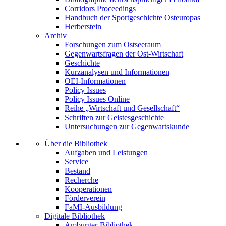
Corridors Proceedings
Handbuch der Sportgeschichte Osteuropas
Herberstein
Archiv
Forschungen zum Ostseeraum
Gegenwartsfragen der Ost-Wirtschaft
Geschichte
Kurzanalysen und Informationen
OEI-Informationen
Policy Issues
Policy Issues Online
Reihe „Wirtschaft und Gesellschaft“
Schriften zur Geistesgeschichte
Untersuchungen zur Gegenwartskunde
Über die Bibliothek
Aufgaben und Leistungen
Service
Bestand
Recherche
Kooperationen
Förderverein
FaMI-Ausbildung
Digitale Bibliothek
Amburger-Bibliothek