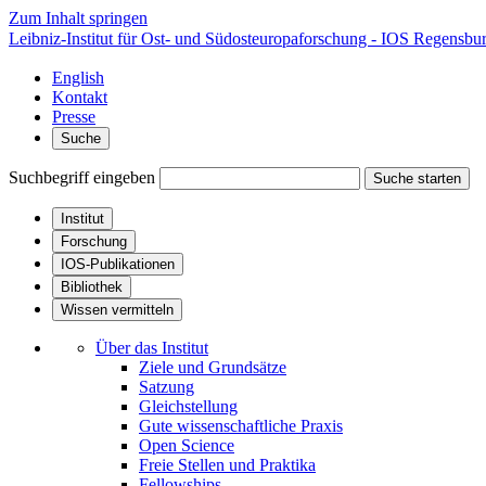
Zum Inhalt springen
Leibniz-Institut für Ost- und Südosteuropaforschung - IOS Regensbu
English
Kontakt
Presse
Suche
Suchbegriff eingeben
Suche starten
Institut
Forschung
IOS-Publikationen
Bibliothek
Wissen vermitteln
Über das Institut
Ziele und Grundsätze
Satzung
Gleichstellung
Gute wissenschaftliche Praxis
Open Science
Freie Stellen und Praktika
Fellowships