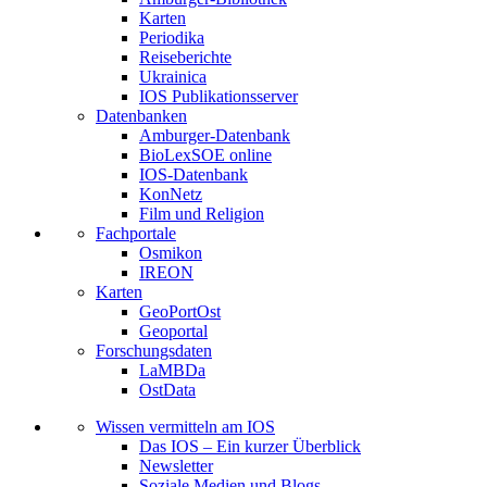
Karten
Periodika
Reiseberichte
Ukrainica
IOS Publikationsserver
Datenbanken
Amburger-Datenbank
BioLexSOE online
IOS-Datenbank
KonNetz
Film und Religion
Fachportale
Osmikon
IREON
Karten
GeoPortOst
Geoportal
Forschungsdaten
LaMBDa
OstData
Wissen vermitteln am IOS
Das IOS – Ein kurzer Überblick
Newsletter
Soziale Medien und Blogs