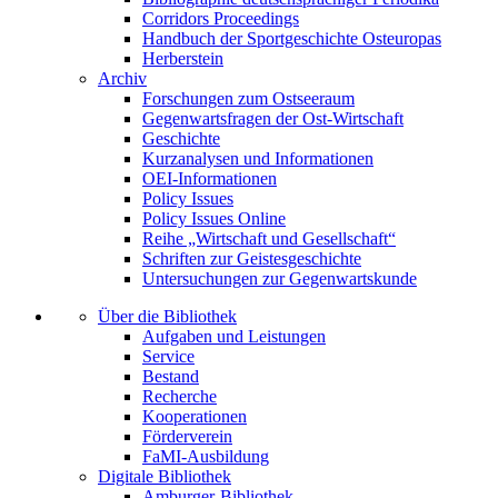
Corridors Proceedings
Handbuch der Sportgeschichte Osteuropas
Herberstein
Archiv
Forschungen zum Ostseeraum
Gegenwartsfragen der Ost-Wirtschaft
Geschichte
Kurzanalysen und Informationen
OEI-Informationen
Policy Issues
Policy Issues Online
Reihe „Wirtschaft und Gesellschaft“
Schriften zur Geistesgeschichte
Untersuchungen zur Gegenwartskunde
Über die Bibliothek
Aufgaben und Leistungen
Service
Bestand
Recherche
Kooperationen
Förderverein
FaMI-Ausbildung
Digitale Bibliothek
Amburger-Bibliothek