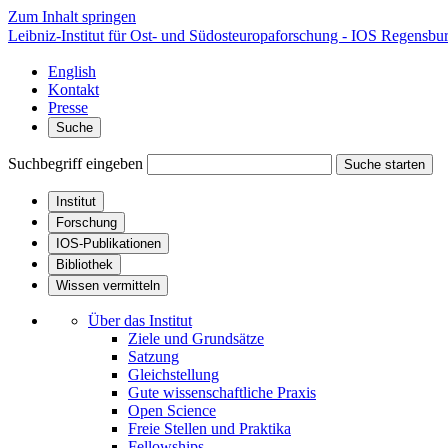
Zum Inhalt springen
Leibniz-Institut für Ost- und Südosteuropaforschung - IOS Regensbu
English
Kontakt
Presse
Suche
Suchbegriff eingeben
Suche starten
Institut
Forschung
IOS-Publikationen
Bibliothek
Wissen vermitteln
Über das Institut
Ziele und Grundsätze
Satzung
Gleichstellung
Gute wissenschaftliche Praxis
Open Science
Freie Stellen und Praktika
Fellowships