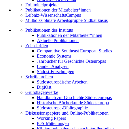
Drittmittelprojekte
Publikationen der Mitarbeiter*innen
Leibniz-WissenschaftsCampus
Multidisziplinäre Arbeitsgruppe Südkaukasus
Publikationen des Instituts
Publikationen der Mitarbeiter*innen
Aktuelle Publikationen
Zeitschriften
Comparative Southeast European Studies
Economic Systems
Jahrbücher für Geschichte Osteuropas
Länder-Analysen
Südost-Forschungen
Schriftenreihen
Südosteuropäische Arbeiten
DigiOst
Grundlagenwerke
Handbuch zur Geschichte Südosteuropas
Historische Bücherkunde Südosteuropa
Südosteuropa-Bibliographie
Diskussionspapiere und Online-Publikationen
Working Papers
IOS-Mitteilungen
Bibliographie deutschsprachiger Periodika