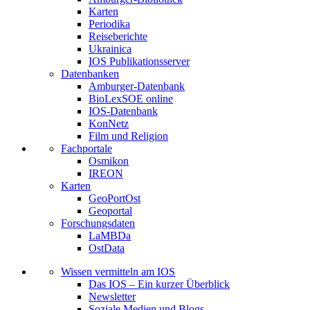
Karten
Periodika
Reiseberichte
Ukrainica
IOS Publikationsserver
Datenbanken
Amburger-Datenbank
BioLexSOE online
IOS-Datenbank
KonNetz
Film und Religion
Fachportale
Osmikon
IREON
Karten
GeoPortOst
Geoportal
Forschungsdaten
LaMBDa
OstData
Wissen vermitteln am IOS
Das IOS – Ein kurzer Überblick
Newsletter
Soziale Medien und Blogs