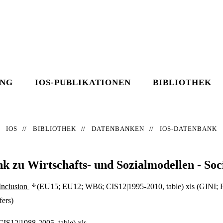
UNG
IOS-PUBLIKATIONEN
BIBLIOTHEK
IOS
BIBLIOTHEK
DATENBANKEN
IOS-DATENBANK
 zu Wirtschafts- und Sozialmodellen - Soci
Inclusion
(EU15; EU12; WB6; CIS12|1995-2010, table) xls (GINI; Po
fers)
CIS12|1988-2005, table) xls