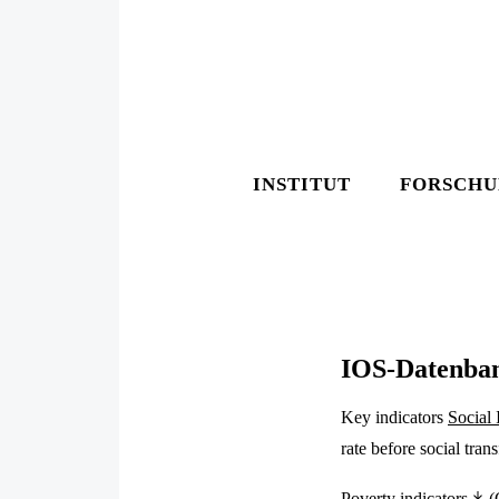
INSTITUT
FORSCH
IOS-Datenbank
Key indicators
Social 
rate before social trans
Poverty indicators
(