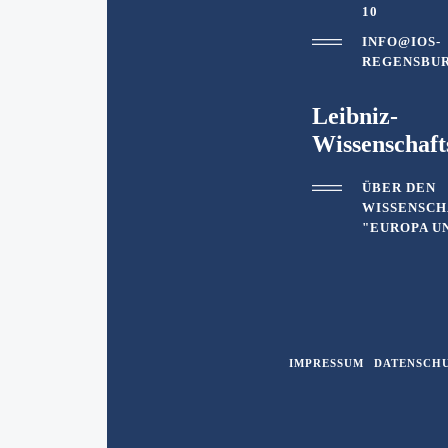
10
INFO@IOS-
REGENSBUR
Leibniz-
Wissenschaf
ÜBER DEN
WISSENSC
"EUROPA U
IMPRESSUM
DATENSCH