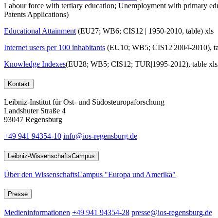
Labour force with tertiary education; Unemployment with primary ed
Patents Applications)
Educational Attainment
(EU27; WB6; CIS12 | 1950-2010, table) xls
Internet users per 100 inhabitants
(EU10; WB5; CIS12|2004-2010), ta
Knowledge Indexes
(EU28; WB5; CIS12; TUR|1995-2012), table xls
Kontakt
Leibniz-Institut für Ost- und Südosteuropaforschung
Landshuter Straße 4
93047 Regensburg
+49 941 94354-10
info@ios-regensburg.de
Leibniz-WissenschaftsCampus
Über den WissenschaftsCampus "Europa und Amerika"
Presse
Medieninformationen
+49 941 94354-28
presse@ios-regensburg.de