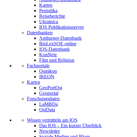
Karten
Periodika
Reiseberichte
Ukrainica
IOS Publikationsserver
Datenbanken
Amburger-Datenbank
BioLexSOE online
IOS-Datenbank
KonNetz
Film und Religion
Fachportale
Osmikon
IREON
Karten
GeoPortOst
Geoportal
Forschungsdaten
LaMBDa
OstData
Wissen vermitteln am IOS
Das IOS – Ein kurzer Überblick
Newsletter
Soziale Medien und Blogs