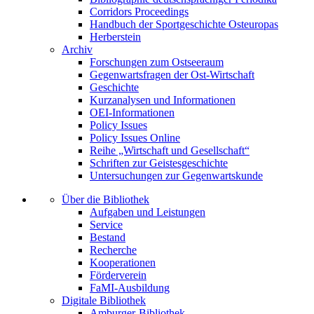
Corridors Proceedings
Handbuch der Sportgeschichte Osteuropas
Herberstein
Archiv
Forschungen zum Ostseeraum
Gegenwartsfragen der Ost-Wirtschaft
Geschichte
Kurzanalysen und Informationen
OEI-Informationen
Policy Issues
Policy Issues Online
Reihe „Wirtschaft und Gesellschaft“
Schriften zur Geistesgeschichte
Untersuchungen zur Gegenwartskunde
Über die Bibliothek
Aufgaben und Leistungen
Service
Bestand
Recherche
Kooperationen
Förderverein
FaMI-Ausbildung
Digitale Bibliothek
Amburger-Bibliothek