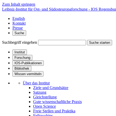
Zum Inhalt springen
Leibniz-Institut für Ost- und Südosteuropaforschung - IOS Regensbu
English
Kontakt
Presse
Suche
Suchbegriff eingeben
Suche starten
Institut
Forschung
IOS-Publikationen
Bibliothek
Wissen vermitteln
Über das Institut
Ziele und Grundsätze
Satzung
Gleichstellung
Gute wissenschaftliche Praxis
Open Science
Freie Stellen und Praktika
Fellowships