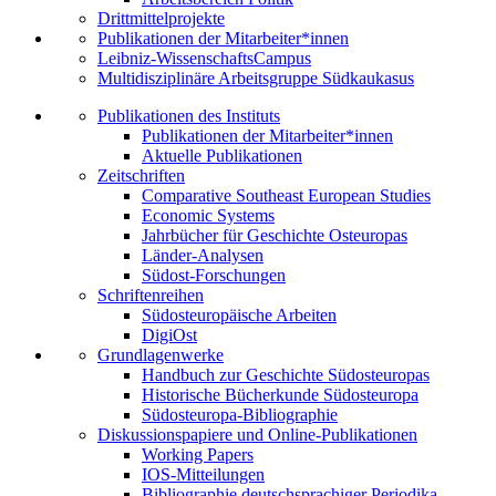
Drittmittelprojekte
Publikationen der Mitarbeiter*innen
Leibniz-WissenschaftsCampus
Multidisziplinäre Arbeitsgruppe Südkaukasus
Publikationen des Instituts
Publikationen der Mitarbeiter*innen
Aktuelle Publikationen
Zeitschriften
Comparative Southeast European Studies
Economic Systems
Jahrbücher für Geschichte Osteuropas
Länder-Analysen
Südost-Forschungen
Schriftenreihen
Südosteuropäische Arbeiten
DigiOst
Grundlagenwerke
Handbuch zur Geschichte Südosteuropas
Historische Bücherkunde Südosteuropa
Südosteuropa-Bibliographie
Diskussionspapiere und Online-Publikationen
Working Papers
IOS-Mitteilungen
Bibliographie deutschsprachiger Periodika