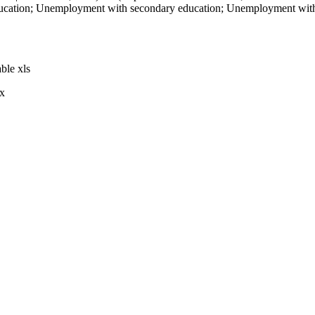
ucation; Unemployment with secondary education; Unemployment with t
ble xls
x