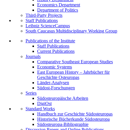
Economics Department
Department of Politics
Third-Party Projects
Staff Publications
Leibniz ScienceCampus
South Caucasus Multidisciplinary Working Group
Publications of the Institute
Staff Publications
Current Publications
Journals
Comparative Southeast European Studies
Economic Systems
East European History – Jahrbücher für
Geschichte Osteuropas
Länder-Analysen
Südost-Forschungen
Series
Südosteuropäische Arbeiten
DigiOst
Standard Works
Handbuch zur Geschichte Südosteuropas
Historische Bücherkunde Südosteuropa
Südosteuropa-Bibliographie
Discussion Papers and Online Publications