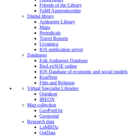
Friends of the Library
FaMI Apprenticeship
Digital library
Amburger Library
Maps
Periodicals
Travel Reports
Ucrainica
IOS publication server
Databases
Erik Amburger Database
BioLexSOE online
IOS Database of economic and social models
KonNetz
Film and Religion
Virtual Specialist Libraries
Osmikon
IREON
Map collection
GeoPortOst
Geoportal
Research data
LaMBDa
OstData