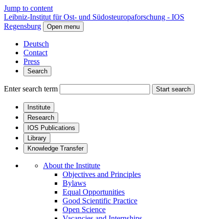
Jump to content
Leibniz-Institut für Ost- und Südosteuropaforschung - IOS
Regensburg
Open menu
Deutsch
Contact
Press
Search
Enter search term
Start search
Institute
Research
IOS Publications
Library
Knowledge Transfer
About the Institute
Objectives and Principles
Bylaws
Equal Opportunities
Good Scientific Practice
Open Science
Vacancies and Internships