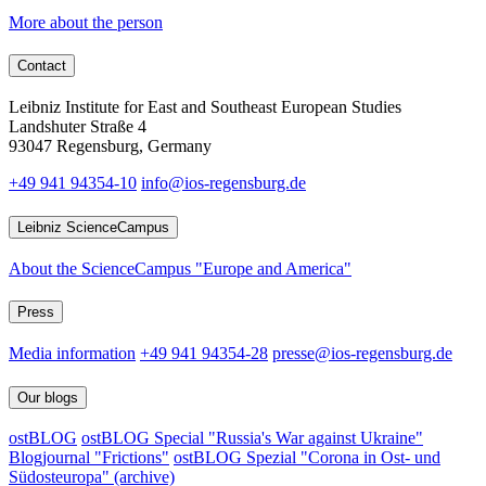
More about the person
Contact
Leibniz Institute for East and Southeast European Studies
Landshuter Straße 4
93047 Regensburg, Germany
+49 941 94354-10
info@ios-regensburg.de
Leibniz ScienceCampus
About the ScienceCampus "Europe and America"
Press
Media information
+49 941 94354-28
presse@ios-regensburg.de
Our blogs
ostBLOG
ostBLOG Special "Russia's War against Ukraine"
Blogjournal "Frictions"
ostBLOG Spezial "Corona in Ost- und
Südosteuropa" (archive)