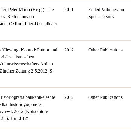
ter, Peter Mario (Hrsg.): The
2011
Edited Volumes and
ss. Reflections on
Special Issues
and, Oxford: Inter-Disciplinary
ns/Clewing, Konrad: Patriot und
2012
Other Publications
od des albanischen
 Kulturwissenschafters Ardian
Zürcher Zeitung 2.5.2012, S.
istoriografia ballkanike është
2012
Other Publications
alkanhistoriographie ist
terview]. 2012 (Koha ditore
12, S. 1 und 12).