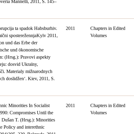
veria Mannelli, 2011, S. 145–
rupcija ta spadok Habsburhiv.
2011
Chapters in Edited
mični sposterežennjaKyïv 2011,
Volumes
on und das Erbe der
rische und ökonomische
n: (Hrsg.): Pravovi aspekty
eju: dosvid Ukraïny,
či. Materialy mižnarodnych
h doslidžen‘. Kiev, 2011, S.
nic Minorities In Socialist
2011
Chapters in Edited
990: Compromises Until the
Volumes
 Dušan T. (Hrsg.): Minorities
te Policy and interethnic