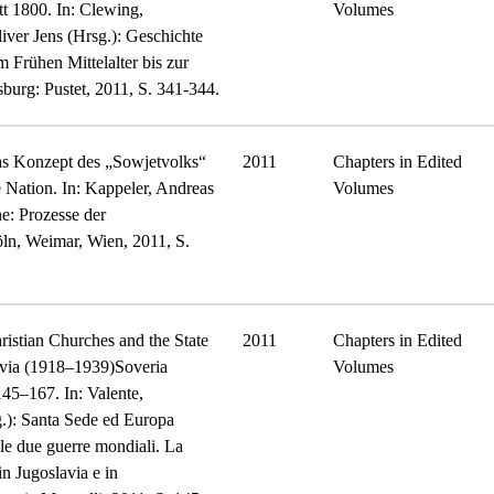
t 1800. In: Clewing,
Volumes
iver Jens (Hrsg.): Geschichte
 Frühen Mittelalter bis zur
urg: Pustet, 2011, S. 341-344.
as Konzept des „Sowjetvolks“
2011
Chapters in Edited
e Nation. In: Kappeler, Andreas
Volumes
e: Prozesse der
ln, Weimar, Wien, 2011, S.
ristian Churches and the State
2011
Chapters in Edited
lavia (1918–1939)Soveria
Volumes
145–167. In: Valente,
.): Santa Sede ed Europa
a le due guerre mondiali. La
in Jugoslavia e in