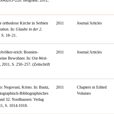
2004)205–220. Belgrade, 2011,
e orthodoxe Kirche in Serbien
2011
Journal Articles
tution. In:
Glaube in der 2.
, S. 18–21.
elvölker-reich: Bosnien-
2011
Journal Articles
eine Bewohner. In:
Ost-West-
4, 2011, S. 250–257. (Zeitschrift
o: Negovani, Kristo. In: Bautz,
2011
Chapters in Edited
Biographisch-Bibliographisches
Volumes
and 32. Nordhausen: Verlag
11, S. 1014-1018.