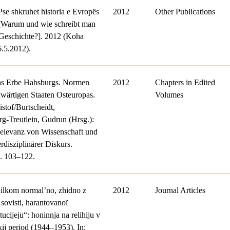
se shkruhet historia e Evropës
2012
Other Publications
 [Warum und wie schreibt man
 Geschichte?]. 2012 (Koha
6.5.2012).
as Erbe Habsburgs. Normen
2012
Chapters in Edited
wärtigen Staaten Osteuropas.
Volumes
istof/Burtscheidt,
-Treutlein, Gudrun (Hrsg.):
Relevanz von Wissenschaft und
rdisziplinärer Diskurs.
S. 103–122.
ilkom normal’no, zhidno z
2012
Journal Articles
ovisti, harantovanoï
ucijeju“: honinnja na relihiju v
kij period (1944–1953). In: