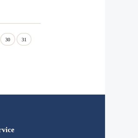
30
31
rvice