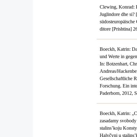
Clewing, Konrad: P
Juglindore dhe si?
südosteuropäische
ditore [Prishtina] 2
Boeckh, Katrin: D
und Werte in gegen
In: Botzenhart, Chr
Andreas/Hackenberg
Gesellschaftliche 
Forschung. Ein inte
Paderborn, 2012, 
Boeckh, Katrin: „C
zasadamy svobody s
stalins’koju Konstyt
Halyčyni u stalins’