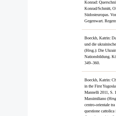
Konrad: Querschnit
Konrad/Schmitt, Ol
Südosteuropas. Vom
Gegenwart. Regensb
Boeckh, Katrin: D
und die ukrainisch
(Hrsg.): Die Ukrain
Nationsbildung. Kö
349–360.
Boeckh, Katrin: Ch
in the First Yugos
Mannelli 2011, S. 
Massimiliano (Hrsg
centro-orientale tr
questione cattolica 