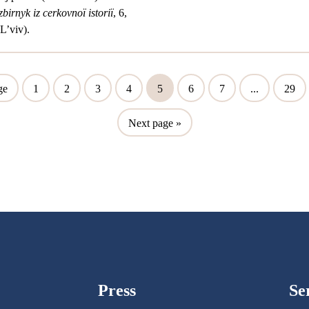
irnyk iz cerkovnoï istoriï
, 6,
L’viv).
ge
1
2
3
4
5
6
7
...
29
Next page
»
Press
Se