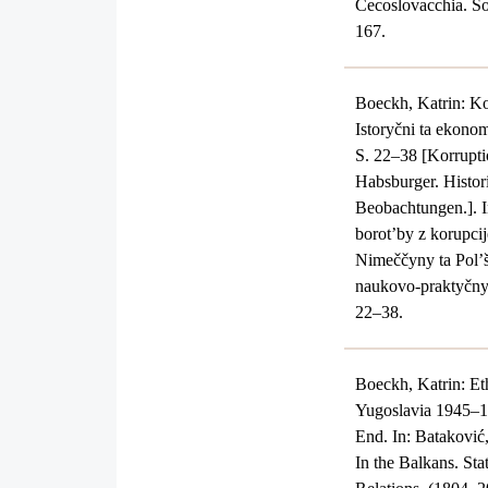
Cecoslovacchia. So
167.
Boeckh, Katrin: Ko
Istoryčni ta ekono
S. 22–38 [Korrupti
Habsburger. Histo
Beobachtungen.]. I
borot’by z korupcij
Nimeččyny ta Pol’š
naukovo-praktyčnyc
22–38.
Boeckh, Katrin: Eth
Yugoslavia 1945–1
End. In: Bataković,
In the Balkans. Sta