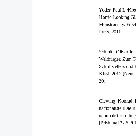
Yoder, Paul L./Kreu
Horrid Looking Gla
Monstrousity. Freel
Press, 2011.
Schmitt, Oliver Je
Weltbürger. Zum T
Schriftstellers und
Klosi. 2012 (Neue 
20).
Clewing, Konrad: H
nacionaliste [Die B
nationalistisch. In
[Prishtina] 22.5.20