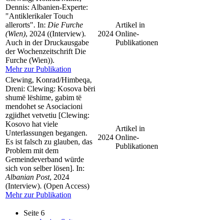
Dennis: Albanien-Experte:
"Antiklerikaler Touch
allerorts". In:
Die Furche
Artikel in
(Wien)
, 2024 ((Interview).
2024
Online-
Auch in der Druckausgabe
Publikationen
der Wochenzeitschrift Die
Furche (Wien)).
Mehr zur Publikation
Clewing, Konrad/Himbeqa,
Dreni: Clewing: Kosova bëri
shumë lëshime, gabim të
mendohet se Asociacioni
zgjidhet vetvetiu [Clewing:
Kosovo hat viele
Artikel in
Unterlassungen begangen.
2024
Online-
Es ist falsch zu glauben, das
Publikationen
Problem mit dem
Gemeindeverband würde
sich von selber lösen]. In:
Albanian Post
, 2024
(Interview). (Open Access)
Mehr zur Publikation
Seite 6