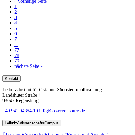
«
vorherige Seite
1
2
3
4
5
6
7
...
77
78
79
nächste Seite
»
Kontakt
Leibniz-Institut für Ost- und Südosteuropaforschung
Landshuter Straße 4
93047 Regensburg
+49 941 94354-10
info@ios-regensburg.de
Leibniz-WissenschaftsCampus
Über den WissenschaftsCampus "Europa und Amerika"