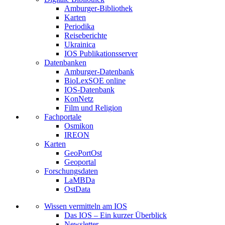
Amburger-Bibliothek
Karten
Periodika
Reiseberichte
Ukrainica
IOS Publikationsserver
Datenbanken
Amburger-Datenbank
BioLexSOE online
IOS-Datenbank
KonNetz
Film und Religion
Fachportale
Osmikon
IREON
Karten
GeoPortOst
Geoportal
Forschungsdaten
LaMBDa
OstData
Wissen vermitteln am IOS
Das IOS – Ein kurzer Überblick
Newsletter