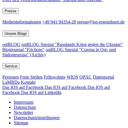
Presse
Medieninformationen
+49 941 94354-28
presse@ios-regensburg.de
Unsere Blogs
ostBLOG
ostBLOG Spezial "Russlands Krieg gegen die Ukraine"
Blogjournal "Frictions"
ostBLOG Spezial "Corona in Ost- und
Südosteuropa" (Archiv)
Service
Personen
Freie Stellen
Fellowships
WIOS
OPAC
Datenportal
LaMBDa
Kontakt
Das IOS auf Facebook
Das IOS auf Facebook
Das IOS auf
Facebook
Das IOS auf LinkedIn
Impressum
Datenschutz
Newsletter
Datenschutzeinstellungen
Sitemap