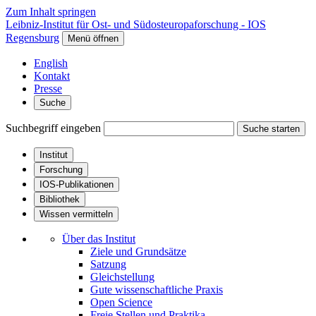
Zum Inhalt springen
Leibniz-Institut für Ost- und Südosteuropaforschung - IOS
Regensburg
Menü öffnen
English
Kontakt
Presse
Suche
Suchbegriff eingeben
Suche starten
Institut
Forschung
IOS-Publikationen
Bibliothek
Wissen vermitteln
Über das Institut
Ziele und Grundsätze
Satzung
Gleichstellung
Gute wissenschaftliche Praxis
Open Science
Freie Stellen und Praktika