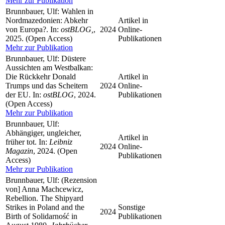
Mehr zur Publikation
Brunnbauer, Ulf: Wahlen in
Nordmazedonien: Abkehr
Artikel in
von Europa?. In:
ostBLOG,
,
2024
Online-
2025. (Open Access)
Publikationen
Mehr zur Publikation
Brunnbauer, Ulf: Düstere
Aussichten am Westbalkan:
Die Rückkehr Donald
Artikel in
Trumps und das Scheitern
2024
Online-
der EU. In:
ostBLOG
, 2024.
Publikationen
(Open Access)
Mehr zur Publikation
Brunnbauer, Ulf:
Abhängiger, ungleicher,
Artikel in
früher tot. In:
Leibniz
2024
Online-
Magazin
, 2024. (Open
Publikationen
Access)
Mehr zur Publikation
Brunnbauer, Ulf: (Rezension
von] Anna Machcewicz,
Rebellion. The Shipyard
Strikes in Poland and the
Sonstige
2024
Birth of Solidarność in
Publikationen