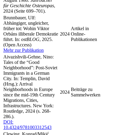
August 1980.
Jahrbücher
für Geschichte Osteuropas
,
2024 (Seite 699–701).
Brunnbauer, Ulf:
Abhängiger, ungleicher,
früher tot: Wohin Viktor
Artikel in
Orbáns illiberale Demokratie
2024
Online-
führt. In:
ostBLOG
, 2025.
Publikationen
(Open Access)
Mehr zur Publikation
Aivazishvili-Gehne, Nino:
Tales of the “Good
Neighborhood”: Post-Soviet
Immigrants in a German
City. In: Templin, David
(Hrsg.): Arrival
Neighborhoods in Europe
Beiträge zu
2024
since the mid-19th Century
Sammelwerken
Migrations, Cities,
Infrastructures. New York:
Routledge, 2024 (s. 268-
286.).
DOI:
10.4324/9781003312543
Clewing, Konrad/Mikić,