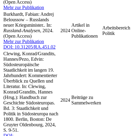
(Open Access)
Mehr zur Publikation
Burkhardt, Fabian: Andrej
Beloussow – Russlands
neuer Kriegsminister.. In:
Artikel in
Arbeitsbereich
Russland-Analysen
, 2024.
2024
Online-
Politik
(Open Access)
Publikationen
Mehr zur Publikation
DOI: 10.31205/RA.451.02
Clewing, Konrad/Grandits,
Hannes/Pezo, Edvin:
Südosteuropäische
Staatlichkeit im langen 19.
Jahrhundert: Kommentierter
Überblick zu Quellen und
Literatur. In: Clewing,
Konrad/Grandits, Hannes
(Hrsg.): Handbuch zur
Beiträge zu
2024
Geschichte Südosteuropas.
Sammelwerken
Bd. 3: Staatlichkeit und
Politik in Südosteuropa nach
1800. Berlin, Boston: De
Gruyter Oldenbourg, 2024,
S. 9-51.
DOI: