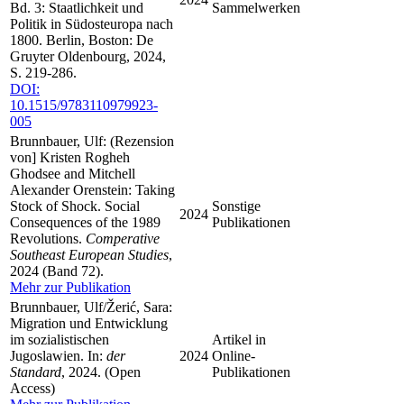
Bd. 3: Staatlichkeit und
Sammelwerken
Politik in Südosteuropa nach
1800. Berlin, Boston: De
Gruyter Oldenbourg, 2024,
S. 219-286.
DOI:
10.1515/9783110979923-
005
Brunnbauer, Ulf: (Rezension
von] Kristen Rogheh
Ghodsee and Mitchell
Alexander Orenstein: Taking
Stock of Shock. Social
Sonstige
2024
Consequences of the 1989
Publikationen
Revolutions.
Comperative
Southeast European Studies
,
2024 (Band 72).
Mehr zur Publikation
Brunnbauer, Ulf/Žerić, Sara:
Migration und Entwicklung
im sozialistischen
Artikel in
Jugoslawien. In:
der
2024
Online-
Standard
, 2024. (Open
Publikationen
Access)