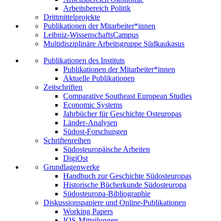
Arbeitsbereich Politik
Drittmittelprojekte
Publikationen der Mitarbeiter*innen
Leibniz-WissenschaftsCampus
Multidisziplinäre Arbeitsgruppe Südkaukasus
Publikationen des Instituts
Publikationen der Mitarbeiter*innen
Aktuelle Publikationen
Zeitschriften
Comparative Southeast European Studies
Economic Systems
Jahrbücher für Geschichte Osteuropas
Länder-Analysen
Südost-Forschungen
Schriftenreihen
Südosteuropäische Arbeiten
DigiOst
Grundlagenwerke
Handbuch zur Geschichte Südosteuropas
Historische Bücherkunde Südosteuropa
Südosteuropa-Bibliographie
Diskussionspapiere und Online-Publikationen
Working Papers
IOS-Mitteilungen